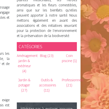
aromatiques et les fleurs comestibles,
essage
ainsi que sur les bienfaits qu'elles
langage
peuvent apporter à notre santé. Nous
oles et
mettons également en avant des
associations et des initiatives œuvrant
pour la protection de l'environnement
et la préservation de la biodiversité.
CATÉGORIES
urs les
Aménagement
Blog (23)
Coin
le, la
jardin &
piscine (1)
r et de
extérieur
(4)
Jardin &
Outils &
Professionnels
potager
accessoires
(21)
(27)
(11)
e exige
is est
N'hésitez pas à explorer annuaire-